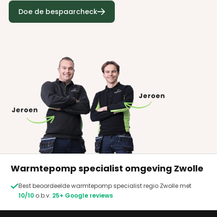
terugverdientijd betreft. Vaak is een hybride
Doe de bespaarcheck
warmtepomp sneller terugverdient, maar

rendeert een All-electric warmtepomp op
de lange termijn beter.
Kosten voor een kWh: een warmtepomp
verbruikt stroom in plaats van gas. Daarom
is interessant de warmtepomp van stroom
te voorzien met behulp van zonnepanelen.
Op jaarbasis bij een verbruik van 2500 kWh
(hybride) scheelt dit al snel € 650,- Bij een
All-elecric warmtepomp scheelt dit
ongeveer € 1.300,- bij een verbruik van 5000
kWh. Bovenstaande gebaseerd op prijspeil
juli 2023.
Warmtepomp specialist omgeving Zwolle

Best beoordeelde warmtepomp specialist regio Zwolle met
10/10
o.b.v.
25+ Google reviews