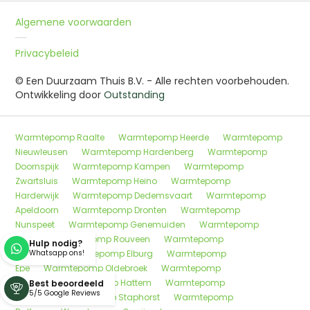
Algemene voorwaarden
Privacybeleid
© Een Duurzaam Thuis B.V. - Alle rechten voorbehouden.
Ontwikkeling door
Outstanding
Warmtepomp Raalte
Warmtepomp Heerde
Warmtepomp
Nieuwleusen
Warmtepomp Hardenberg
Warmtepomp
Doornspijk
Warmtepomp Kampen
Warmtepomp
Zwartsluis
Warmtepomp Heino
Warmtepomp
Harderwijk
Warmtepomp Dedemsvaart
Warmtepomp
Apeldoorn
Warmtepomp Dronten
Warmtepomp
Nunspeet
Warmtepomp Genemuiden
Warmtepomp
Wijhe
Warmtepomp Rouveen
Warmtepomp
Hulp nodig?

Deventer
Whatsapp ons!
Warmtepomp Elburg
Warmtepomp
Epe
Warmtepomp Oldebroek
Warmtepomp
Meppel
Warmtepomp Hattem
Warmtepomp
Best beoordeeld

5/5 Google Reviews
Wezep
Warmtepomp Staphorst
Warmtepomp