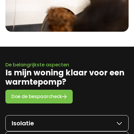
De belangrijkste aspecten
Is mijn woning klaar voor een
warmtepomp?
Doe de bespaarcheck

Isolatie

De woning is deels geïsoleerd (bij nieuwbouw is dit natuurlijk