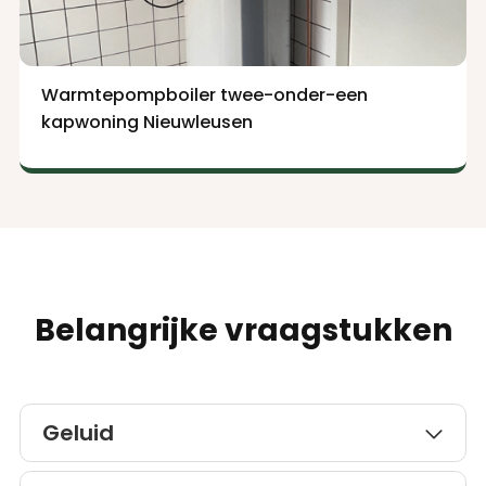
Warmtepompboiler twee-onder-een
kapwoning Nieuwleusen
Belangrijke vraagstukken
Geluid

Vanaf 2021 zijn er nieuwe geluidseisen van kracht voor