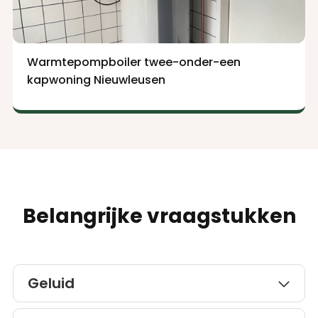
Warmtepompboiler twee-onder-een
kapwoning Nieuwleusen
Belangrijke vraagstukken
Geluid

Vanaf 2021 zijn er nieuwe geluidseisen van kracht voor