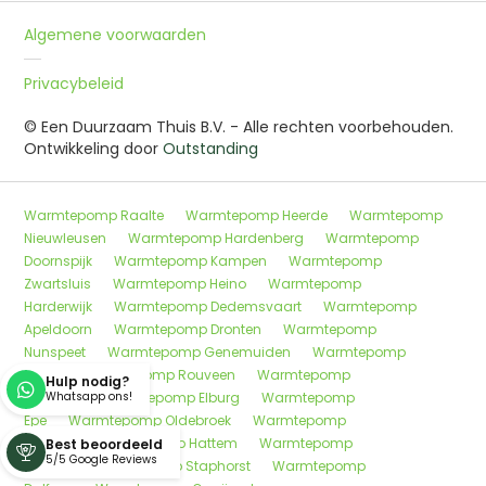
Algemene voorwaarden
Privacybeleid
© Een Duurzaam Thuis B.V. - Alle rechten voorbehouden.
Ontwikkeling door
Outstanding
Warmtepomp Raalte
Warmtepomp Heerde
Warmtepomp
Nieuwleusen
Warmtepomp Hardenberg
Warmtepomp
Doornspijk
Warmtepomp Kampen
Warmtepomp
Zwartsluis
Warmtepomp Heino
Warmtepomp
Harderwijk
Warmtepomp Dedemsvaart
Warmtepomp
Apeldoorn
Warmtepomp Dronten
Warmtepomp
Nunspeet
Warmtepomp Genemuiden
Warmtepomp
Wijhe
Warmtepomp Rouveen
Warmtepomp
Hulp nodig?

Deventer
Whatsapp ons!
Warmtepomp Elburg
Warmtepomp
Epe
Warmtepomp Oldebroek
Warmtepomp
Meppel
Warmtepomp Hattem
Warmtepomp
Best beoordeeld

5/5 Google Reviews
Wezep
Warmtepomp Staphorst
Warmtepomp