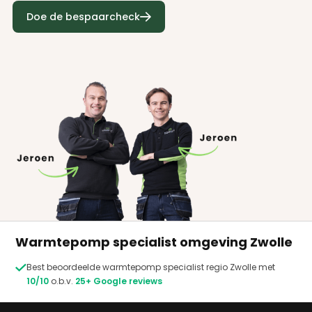
terugverdientijd betreft. Vaak is een hybride
Doe de bespaarcheck
warmtepomp sneller terugverdient, maar

rendeert een All-electric warmtepomp op
de lange termijn beter.
Kosten voor een kWh: een warmtepomp
verbruikt stroom in plaats van gas. Daarom
is interessant de warmtepomp van stroom
te voorzien met behulp van zonnepanelen.
Op jaarbasis bij een verbruik van 2500 kWh
(hybride) scheelt dit al snel € 650,- Bij een
All-elecric warmtepomp scheelt dit
ongeveer € 1.300,- bij een verbruik van 5000
kWh. Bovenstaande gebaseerd op prijspeil
juli 2023.
Warmtepomp specialist omgeving Zwolle

Best beoordeelde warmtepomp specialist regio Zwolle met
10/10
o.b.v.
25+ Google reviews