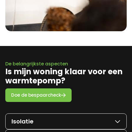
De belangrijkste aspecten
Is mijn woning klaar voor een
warmtepomp?
Doe de bespaarcheck

Isolatie

De woning is deels geïsoleerd (bij nieuwbouw is dit natuurlijk